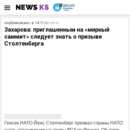
опубликовано: в 14:11
от
ren.tv
Захарова: приглашенным на «мирный
саммит» следует знать о призыве
Столтенберга
Фото: © Global Look Press/IMAGO/Jürgen Heinrich
Генсек НАТО Йенс Столтенберг призвал страны НАТО
снять ограничения на удары ВСУ по России. Об этом