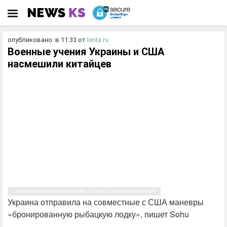
опубликовано: в 11:33
от
lenta.ru
Военные учения Украины и США
насмешили китайцев
U.S. Navy/Mass Communication Specialist 1st Class Justin Stumberg / REUTERS
Украина отправила на совместные с США маневры
«бронированную рыбацкую лодку», пишет Sohu