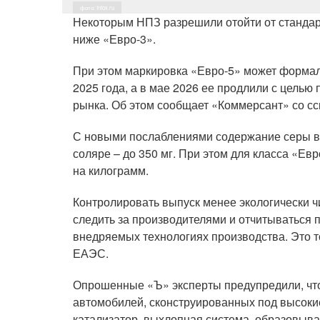
фото: Infox.ru
Некоторым НПЗ разрешили отойти от стандарт
ниже «Евро-3».
При этом маркировка «Евро-5» может формал
2025 года, а в мае 2026 ее продлили с цель
рынка. Об этом сообщает «Коммерсант» со сс
С новыми послаблениями содержание серы в б
соляре – до 350 мг. При этом для класса «Ев
на килограмм.
Контролировать выпуск менее экологически ч
следить за производителями и отчитываться 
внедряемых технологиях производства. Это то
ЕАЭС.
Опрошенные «Ъ» эксперты предупредили, что
автомобилей, сконструированных под высоки
катализатор, выхлопная система, образовыват