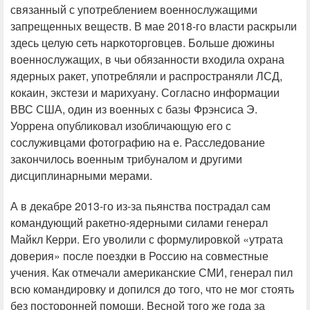
связанный с употреблением военнослужащими
запрещенных веществ. В мае 2018-го власти раскрыли
здесь целую сеть наркоторговцев. Больше дюжины
военнослужащих, в чьи обязанности входила охрана
ядерных ракет, употребляли и распространяли ЛСД,
кокаин, экстези и марихуану. Согласно информации
ВВС США, один из военных с базы Фрэнсиса Э.
Уоррена опубликовал изобличающую его с
сослуживцами фотографию на е. Расследование
закончилось военным трибуналом и другими
дисциплинарными мерами.
А в декабре 2013-го из-за пьянства пострадал сам
командующий ракетно-ядерными силами генерал
Майкл Керри. Его уволили с формулировкой «утрата
доверия» после поездки в Россию на совместные
учения. Как отмечали американские СМИ, генерал пил
всю командировку и допился до того, что не мог стоять
без посторонней помощи. Весной того же года за