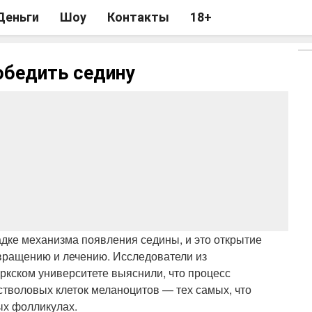
Деньги
Шоу
Контакты
18+
обедить седину
адке механизма появления седины, и это открытие
твращению и лечению. Исследователи из
кском университете выяснили, что процесс
тволовых клеток меланоцитов — тех самых, что
ых фолликулах.