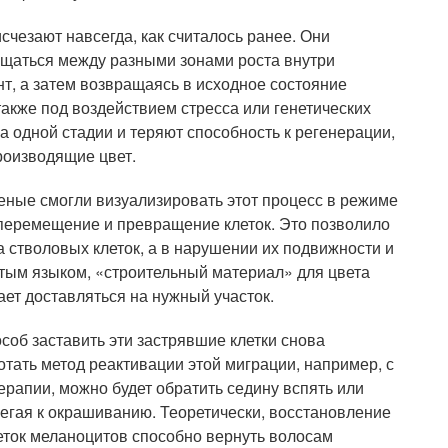
исчезают навсегда, как считалось ранее. Они
щаться между разными зонами роста внутри
т, а затем возвращаясь в исходное состояние
 также под воздействием стресса или генетических
на одной стадии и теряют способность к регенерации,
роизводящие цвет.
ченые смогли визуализировать этот процесс в режиме
перемещение и превращение клеток. Это позволило
а стволовых клеток, а в нарушении их подвижности и
тым языком, «строительный материал» для цвета
ает доставляться на нужный участок.
особ заставить эти застрявшие клетки снова
отать метод реактивации этой миграции, например, с
рапии, можно будет обратить седину вспять или
бегая к окрашиванию. Теоретически, восстановление
еток меланоцитов способно вернуть волосам