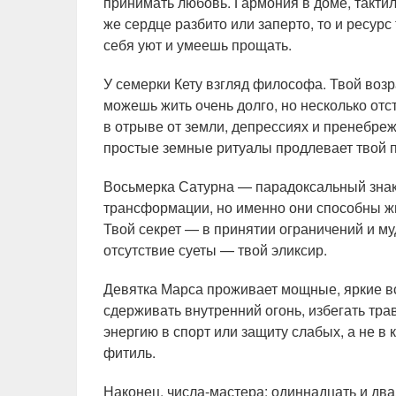
принимать любовь. Гармония в доме, тактил
же сердце разбито или заперто, то и ресурс
себя уют и умеешь прощать.
У семерки Кету взгляд философа. Твой возр
можешь жить очень долго, но несколько отс
в отрыве от земли, депрессиях и пренебре
простые земные ритуалы продлевает твой п
Восьмерка Сатурна — парадоксальный знак.
трансформации, но именно они способны жи
Твой секрет — в принятии ограничений и м
отсутствие суеты — твой эликсир.
Девятка Марса проживает мощные, яркие вс
сдерживать внутренний огонь, избегать тр
энергию в спорт или защиту слабых, а не в 
фитиль.
Наконец, числа-мастера: одиннадцать и два