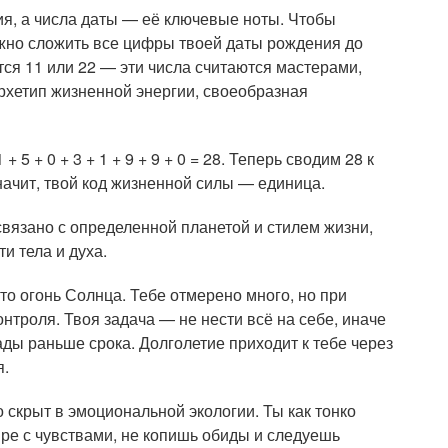
ия, а числа даты — её ключевые ноты. Чтобы
жно сложить все цифры твоей даты рождения до
тся 11 или 22 — эти числа считаются мастерами,
рхетип жизненной энергии, своеобразная
 5 + 0 + 3 + 1 + 9 + 9 + 0 = 28. Теперь сводим 28 к
. Значит, твой код жизненной силы — единица.
связано с определенной планетой и стилем жизни,
и тела и духа.
то огонь Солнца. Тебе отмерено много, но при
контроля. Твоя задача — не нести всё на себе, иначе
ды раньше срока. Долголетие приходит к тебе через
я.
о скрыт в эмоциональной экологии. Ты как тонко
ре с чувствами, не копишь обиды и следуешь