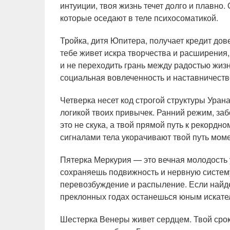
интуиции, твоя жизнь течет долго и плавно
которые оседают в теле психосоматикой.
Тройка, дитя Юпитера, получает кредит дов
тебе живет искра творчества и расширения,
и не переходить грань между радостью жиз
социальная вовлеченность и наставничеств
Четверка несет код строгой структуры Урана
логикой твоих привычек. Ранний режим, заб
это не скука, а твой прямой путь к рекорд
сигналами тела укорачивают твой путь мом
Пятерка Меркурия — это вечная молодость у
сохраняешь подвижность и нервную систему
перевозбуждение и распыление. Если найдеш
преклонных годах останешься юным искате
Шестерка Венеры живет сердцем. Твой срок 