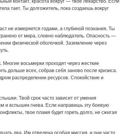
ьный контакт, красота вокруг — твое лекарство. Если
 тела тает. Ты долгожитель, пока создаешь вокруг
аст не измеряется годами, а глубиной познания. Ты
транено от мира, словно наблюдатель. Опасность —
жении физической оболочкой. Заземление через
уть.
 Многие восьмерки проходят через жесткие
ть дольше всех, собрав себя заново после кризиса.
удром распределении ресурсов. Спокойствие и
пышки. Твой срок часто зависит от умения
авм и вспышек гнева. Если направишь эту боевую
конфликты, твое пламя будет гореть долго, не сжигая
дцать два. Им отведена особая миссия, и они часто