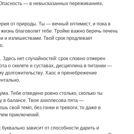
. Опасность — в невысказанных переживаниях,
ерия от природы. Ты — вечный оптимист, и пока в
 жизнь благоволит тебе. Тройке важно беречь печень
ни и излишествами. Твой срок продлевает
о.
. Здесь нет случайностей: срок словно отмерен
ота о скелете и суставах, дисциплина в питании —
ному долгожительству. Хаос и пренебрежение
ентально.
ма. Тебе отведено ровно столько, сколько ты
 в балансе. Твоя ахиллесова пята —
ь свой темп, без гонки и тревоги, то даже в
лем приключений.
буквально зависит от способности дарить и