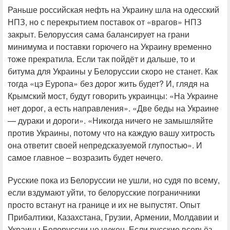
Раньше российская нефть на Украину шла на одесский
НПЗ, но с перекрытием поставок от «врагов» НПЗ
закрыт. Белоруссия сама балансирует на грани
минимума и поставки горючего на Украину временно
тоже прекратила. Если так пойдёт и дальше, то и
битума для Украины у Белоруссии скоро не станет. Как
тогда «цэ Еуропа» без дорог жить будет? И, глядя на
Крымский мост, будут говорить украинцы: «На Украине
нет дорог, а есть направления». «Две беды на Украине
— дураки и дороги». «Никогда ничего не замышляйте
против Украины, потому что на каждую вашу хитрость
она ответит своей непредсказуемой глупостью». И
самое главное – возразить будет нечего.
Русские пока из Белоруссии не ушли, но судя по всему,
если вздумают уйти, то белорусские пограничники
просто встанут на границе и их не выпустят. Опыт
Прибалтики, Казахстана, Грузии, Армении, Молдавии и
Украины Белоруссии не нужен. Если русские всерьёз