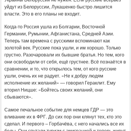
уйдут из Белоруссии, Лукашенко быстро лишится
власти. Это в его планы не входит.
Когда-то Россия ушла из Болгарии, Восточной
Германии, Румынии, Афганистана, Средней Азии.
Теперь там времена с русскими вспоминают как
золотой век. Русские пока ушли, и им хорошо. Только
грустно. Разочаровали их бывшие братья. Но тем, кого
они освободили от себя, ещё грустнее. Всё познаётся в
сравнении, и то, что открылось тем, от кого русские
ушли, очень их не радует. «Не к добру людям
исполнение их желаний» — говорил Гераклит. Ему
вторил Ницше: «Бойтесь своих желаний, они
сбываются».
Самое печальное событие для немцев ГДР — это
вливание их в ФРГ. До сих пор они клянут тех, кто это
сделал. И первого – Горбачёва, с него начались все их
беды. Они спутали туризм с эмиграцией и теперь живут