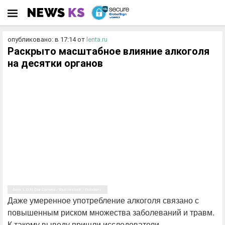
опубликовано: в 17:14
от
lenta.ru
Раскрыто масштабное влияние алкоголя
на десятки органов
Фото: L.O.N Dslr Camera / Shutterstock / Fotodom
Даже умеренное употребление алкоголя связано с
повышенным риском множества заболеваний и травм.
К такому выводу пришли исследователи,