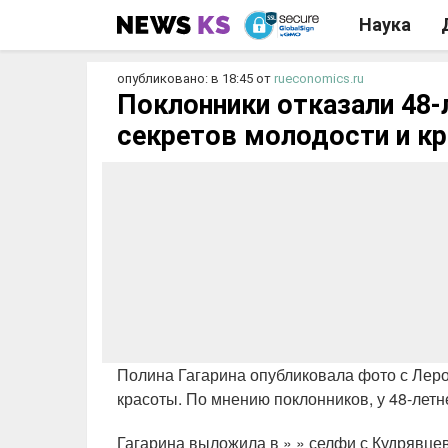
Наука
опубликовано: в 18:45
от
rueconomics.ru
Поклонники отказали 48-
секретов молодости и к
Полина Гагарина опубликовала фото с Леро
красоты. По мнению поклонников, у 48-летне
Гагарина выложила в » » селфи с Кудрявцев