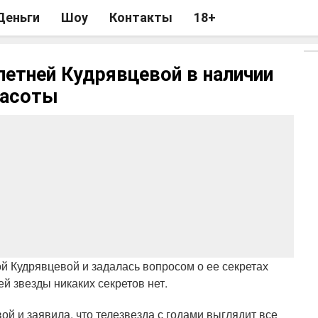
Деньги
Шоу
Контакты
18+
летней Кудрявцевой в наличии
расоты
й Кудрявцевой и задалась вопросом о ее секретах
й звезды никаких секретов нет.
ой и заявила, что телезвезда с годами выглядит все