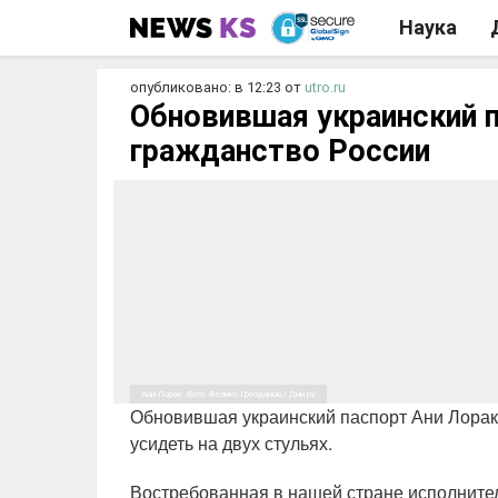
Наука
опубликовано: в 12:23
от
utro.ru
Обновившая украинский п
гражданство России
Ани Лорак. Фото: Феликс Грозданов / Дни.ру
Обновившая украинский паспорт Ани Лорак 
усидеть на двух стульях.
Востребованная в нашей стране исполните