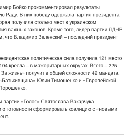
димир Бойко прокомментировал результаты
ю Раду. В них победу одержала партия президента
орая получила столько мест в украинском
тия важных законов. Кроме того, лидер партии ЛДНР
м
, что Владимир Зеленский – последний президент
езидентская политическая сила получила 121 место
04 кресла – в мажоритарных округах. Всего – 225
За жизнь» получит в общей сложности 42 мандата.
и «Батькивщина» Юлии Тимошенко и «Европейской
 Порошенко.
и партии «Голос» Святослава Вакарчука.
и о готовности сформировать коалицию с «новыми
ент.