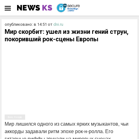
опубликовано: в 14:51
от
dni.ru
Мир скорбит: ушел из жизни гений струн,
покоривший рок-сцены Европы
Фото: Freepik
Мир лишился одного из самых ярких музыкантов, чьи
аккорды задавали ритм эпохе рок-н-ролла. Его
гитарные риффы звучали на мировых сценах,