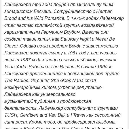
Ладемахера три года подряд признавали лучшим
гитаристом Бельгии.
Сотрудничество с Herman
Brood and his Wild Romance. В 1970-х годах Ладемахер
стал частью голландской группы, возглавляемой
харизматичным Германом Брудом. Вместе они
создали такие хиты, как Saturday Night и Never Be
Clever. Однако из-за проблем Бруда с зависимостью
Ладемахер покинул группу в 1981 году, вернувшись
лишь в 1987-м для записи новых альбомов, включая
Yada Yada.
Работа с The Radios. В начале 1990-х
Ладемахер присоединился к бельгийской поп-группе
The Radios. Их сингл She Goes Nana стал
международным хитом, укрепив репутацию
Ладемахера как универсального
музыканта.
Студийная и продюсерская
деятельность. Ладемахер сотрудничал с группами
TUSH, Gerritsen and Van Dijk и I Travel как сессионный
гитарист. Кроме того, он продюсировал альбомы,
включая Black Out группы The Kids и New Lines группы