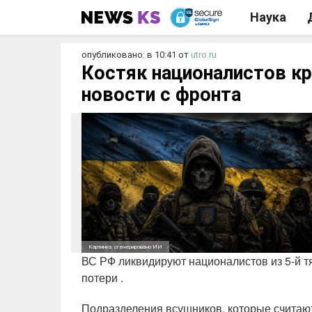
Наука
опубликовано: в 10:41
от
utro.ru
Костяк националистов к
новости с фронта
Картинка: сгенерировано ИИ
ВС РФ ликвидируют националистов из 5-й т
потери .
Подразделения всушников, которые считаю