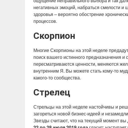
ощущение неправильного выбора и так дале
негативных эмоций, набраться смелости и 
здоровья – вероятно обострение хроническ
процессов.
Скорпион
Многие Скорпионы на этой неделе предаду
поиск вашего истинного предназначения и 
пересматриваются ценности, меняются желан
внутренним Я. Вы можете стать кому-то м
какого-то сообщества.
Стрелец
Стрельцы на этой неделе настойчивы и реши
загореться новой бизнес-идеей и незамедли
Звезды считают, что на текущий момент вы д
22 по 28 июля 2019 года
гласит: наступает