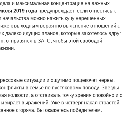
 дела и максимальная концентрация на важных
 июля 2019 года
предупреждает: если отнестись к
от начальства можно нажить кучу нерешенных
лиже к выходным вероятно выяснение отношений с
их далеко идущих планов, которые захотелось вдруг
ен, отправятся в ЗАГС, чтобы этой свободой
жизни.
трессовые ситуации и ощутимо пощекочет нервы.
конфликты в семье по пустяковому поводу. Звезды
ая колкости, а отстаивать точку зрения спокойно и с
выбирает выражений. Уже в четверг накал страстей
азанное сгоряча. Вы окажетесь победителем.