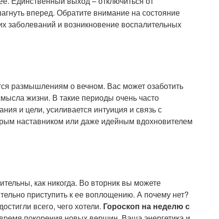
е. Единственный выход – отключиться от
шагнуть вперед. Обратите внимание на состояние
их заболеваний и возникновение воспалительных
тся размышлениям о вечном. Вас может озаботить
смысла жизни. В такие периоды очень часто
ия и цели, усиливается интуиция и связь с
удрым наставником или даже идейным вдохновителем
тельны, как никогда. Во вторник вы можете
тельно приступить к ее воплощению. А почему нет?
остигли всего, чего хотели.
Гороскоп на неделю с
 время покорения новых вершин. Ваша энергетика и