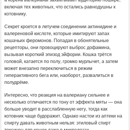
включая тех животных, что остались равнодушны к
котовнику.
Секрет кроется в летучем соединении актинидине и
валереновой кислоте, которые имитируют запах
кошачьих феромонов. Попадая в обонятельные
рецепторы, они провоцируют выброс дофамина,
вызывая короткий эпизод эйфории. Кошка трётся
головой, катается по полу, громко мурлычет, а затем
может внезапно переключиться в режим
гиперактивного бега или, наоборот, развалиться в
полудрёме.
Интересно, что реакция на валериану сильнее и
несколько отличается по тону от эффекта мяты — она
больше уводит в расслабленную негу, тогда как
котовник чаще будоражит. Однако настои из аптеки на
спирту давать животным нельзя: этиловый спирт
токсичен для кошек даже в микродозах.