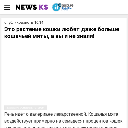
опубликовано: в 16:14
Это растение кошки любят даже больше
кошачьей мяты, а вы и не знали!
Мататаби © Shutterstock/FOTODOM
Речь идёт о валериане лекарственной. Кошачья мята
воздействует примерно на семьдесят процентов кошек,
а корень валерианы захватывает аудиторию пошире,