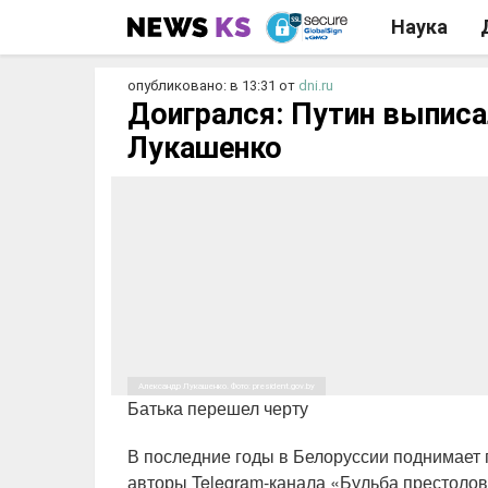
Наука
опубликовано: в 13:31
от
dni.ru
Доигрался: Путин выписа
Лукашенко
Александр Лукашенко. Фото: president.gov.by
Батька перешел черту
В последние годы в Белоруссии поднимает 
авторы Telegram-канала «Бульба престолов»